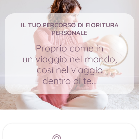
IL TUO PERCORSO DI FIORITURA
PERSONALE
Proprio come in
un viaggio nel mondo,
così nel viaggio
dentro di te…