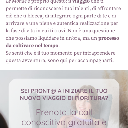
Le Monde
è proprio questo: il
viaggio
che ti
permette di riconoscere i tuoi talenti, di affrontare
ciò che ti blocca, di integrare ogni parte di te e di
arrivare a una piena e autentica realizzazione per
la fase di vita in cui ti trovi. Non è una questione
che possiamo liquidare in un'ora, ma un
processo
da coltivare nel tempo
.
Se senti che è il tuo momento per intraprendere
questa avventura, sono qui per accompagnarti.
SEI PRONT@ A INIZIARE IL TUO
NUOVO VIAGGIO DI FIORITURA?
Prenota la call
conoscitiva gratuita e