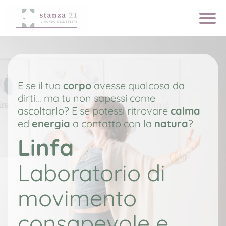
E se il tuo
corpo
avesse qualcosa da
dirti... ma tu non sapessi come
ascoltarlo? E se potessi ritrovare
calma
ed
energia
a contatto con la
natura
?
Linfa
Laboratorio di
movimento
consapevole e