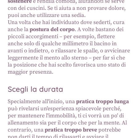
sostenere
e rendila comoda, aiutandoti se serve
con dei cuscini. Se ti aiuta a non provare dolore,
puoi anche utilizzare una sedia.
Una volta che hai individuato dove sederti, cura
anche la
postura del corpo
. A volte bastano dei
piccoli accorgimenti – per esempio, flettere
anche solo di qualche millimetro il bacino in
avanti o indietro, o rilassare le spalle, o avvicinare
leggermente il mento allo sterno – per far sì che
la posizione che hai scelto favorisca uno stato di
maggior presenza.
Scegli la durata
Specialmente all'inizio, una
pratica troppo lunga
può rivelarsi un'esperienza spiacevole perché,
per mantenere l'immobilità, ti ci vorrà un po' di
allenamento sia per il corpo che per la mente. Al
contrario, una
pratica troppo breve
potrebbe
non darti il tempo di rilassarti e avviare il